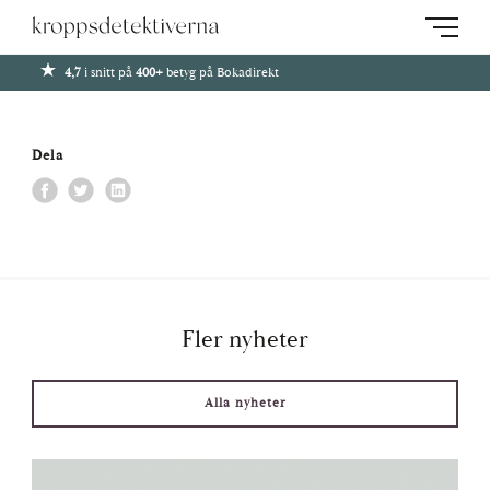
4,7
i snitt på
400+
betyg på Bokadirekt
Home
»
News
»
Vi ses på Sturegatan 18 – ett nytt kapitel, en bekant känsla
Dela
Fler nyheter
Alla nyheter