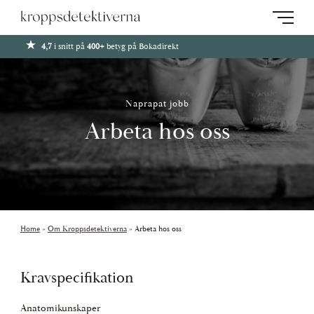
4,7
i snitt på
400+
betyg på Bokadirekt
Naprapat jobb
Arbeta hos oss
Home
»
Om Kroppsdetektiverna
»
Arbeta hos oss
Kravspecifikation
Anatomikunskaper