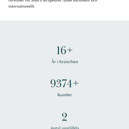
föreläser för andra terapeuter, både nationellt och
internationellt.
16+
År i branchen
9374+
Kunder
2
Antal anställda