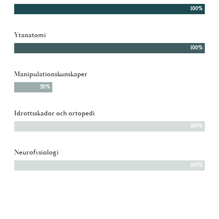
100%
Ytanatomi
100%
Manipulationskunskaper
20%
Idrottsskador och ortopedi
100%
Neurofysiologi
100%