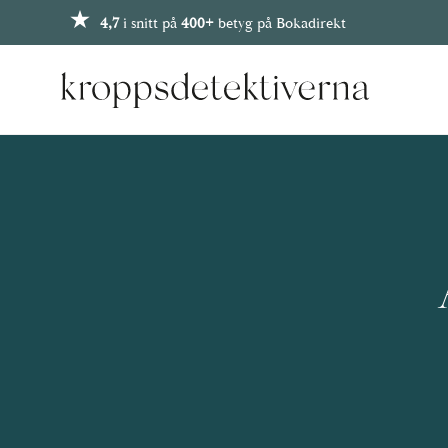
4,7
i snitt på
400+
betyg på Bokadirekt