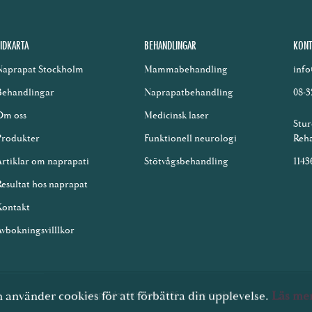
IDKARTA
BEHANDLINGAR
KONT
Naprapat Stockholm
Mammabehandling
inf
Behandlingar
Naprapatbehandling
08-3
Om oss
Medicinsk laser
Stur
Produkter
Funktionell neurologi
Reh
rtiklar om naprapati
Stötvågsbehandling
1143
esultat hos naprapat
Kontakt
vbokningsvilllkor
använder cookies för att förbättra din upplevelse.
Läs me
© Kroppsdetektiverna 2026
Om cookies