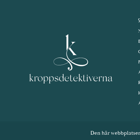
S
A
R
A
Den här webbplatsen 