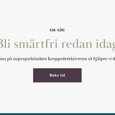
KOM IGÅNG
Bli smärtfri redan ida
oss på naprapatkliniken Kroppsdetektiverna så hjälper vi d
Boka tid