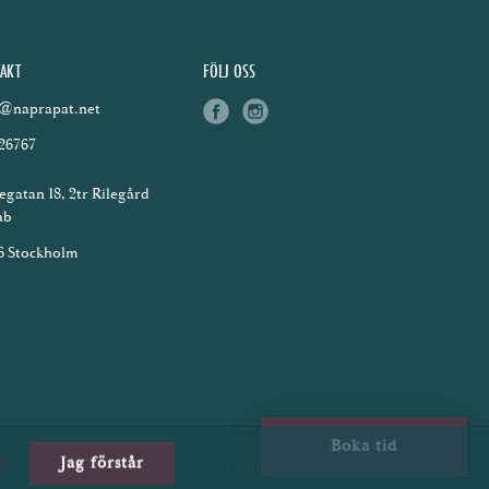
AKT
FÖLJ OSS
o@naprapat.net
f
i
26767
a
n
c
s
egatan 18, 2tr Rilegård
e
t
ab
b
a
6 Stockholm
o
g
o
r
k
a
m
Boka tid
r
Jag förstår